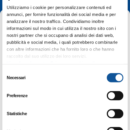
Utilizziamo i cookie per personalizzare contenuti ed
annunci, per fornire funzionalità dei social media e per
analizzare il nostro traffico. Condividiamo inoltre
Home
2021
maj
informazioni sul modo in cui utilizza il nostro sito con i
nostri partner che si occupano di analisi dei dati web,
pubblicità e social media, i quali potrebbero combinarle
con altre informazioni che ha fornito loro o che hanno
raccolto dal suo utilizzo dei loro servizi.
Visualizza la nostra Privacy e cookie policy
S
Necessari
e
l
e
Preferenze
z
i
o
Statistiche
n
e