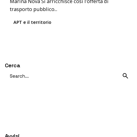
Marina Nova Si arricchisce così l’offerta di
trasporto pubblico...
APT e il territorio
1
Cerca
S
e
a
r
c
h
f
o
r
Avvisi