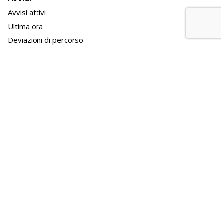
Avvisi attivi
Ultima ora
Deviazioni di percorso
Modifiche orari
Avvisi di sciopero
In evidenza
TPL news
GO!2025
News
APT news