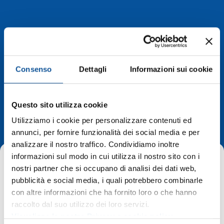
Consenso
Dettagli
Informazioni sui cookie
Deviazioni di
Questo sito utilizza cookie
percorso
Utilizziamo i cookie per personalizzare contenuti ed
annunci, per fornire funzionalità dei social media e per
analizzare il nostro traffico. Condividiamo inoltre
informazioni sul modo in cui utilizza il nostro sito con i
nostri partner che si occupano di analisi dei dati web,
pubblicità e social media, i quali potrebbero combinarle
con altre informazioni che ha fornito loro o che hanno
raccolto dal suo utilizzo dei loro servizi.
Home
Deviazioni di percorso
Visualizza la nostra Privacy e cookie policy
Staranzano, fermate sospese per la linea Circolare Aris