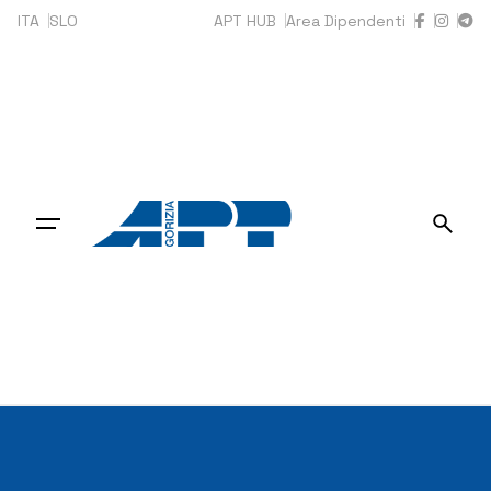
Skip
ITA
SLO
APT HUB
Area Dipendenti
to
content