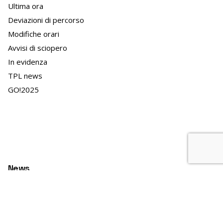
Ultima ora
Deviazioni di percorso
Modifiche orari
Avvisi di sciopero
In evidenza
TPL news
GO!2025
News
APT news
APT e il territorio
APT Innovazione