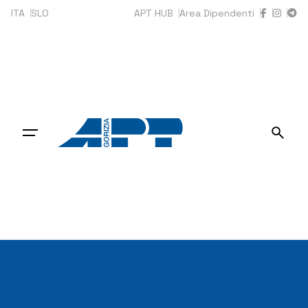
Skip
ITA
SLO
APT HUB
Area Dipendenti
to
content