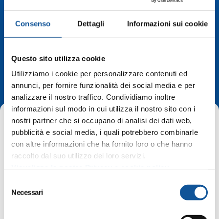
Consenso
Dettagli
Informazioni sui cookie
Deviazioni di
Questo sito utilizza cookie
Utilizziamo i cookie per personalizzare contenuti ed
percorso
annunci, per fornire funzionalità dei social media e per
analizzare il nostro traffico. Condividiamo inoltre
informazioni sul modo in cui utilizza il nostro sito con i
nostri partner che si occupano di analisi dei dati web,
pubblicità e social media, i quali potrebbero combinarle
con altre informazioni che ha fornito loro o che hanno
raccolto dal suo utilizzo dei loro servizi.
Home
Deviazioni di percorso
Visualizza la nostra Privacy e cookie policy
Gorizia, fermate sospese in via Carducci
S
Necessari
e
l
Gorizia, fermate sospese in via
e