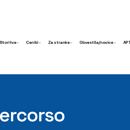
Storitve
Ceniki
Za stranke
Obvestila/novice
APT
percorso