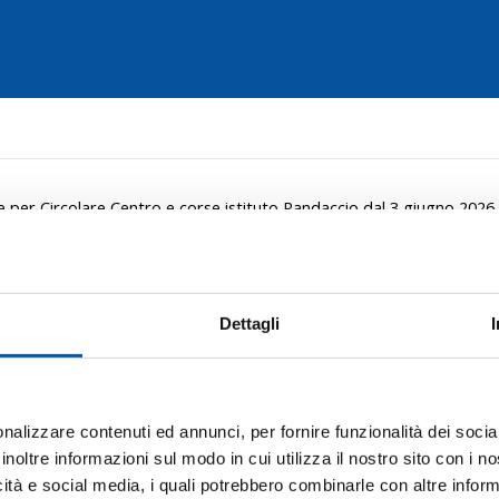
per Circolare Centro e corse istituto Randaccio dal 3 giugno 2026
falcone, fermate sospese 
Dettagli
se istituto Randaccio dal 
 divieto di transito in via Galilei a Monfalcone, nel tratto c
Circolare Centro e Giroscuole istituto Randaccio
,
dal 3 giu
nalizzare contenuti ed annunci, per fornire funzionalità dei socia
ne di percorso con sospensione delle fermate indicate di 
inoltre informazioni sul modo in cui utilizza il nostro sito con i 
icità e social media, i quali potrebbero combinarle con altre inform