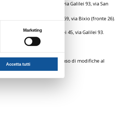
i (fronte 4), via Galilei 45, via Galilei 93, via San
Garibaldi 17, via Garibaldi 69, via Bixio (fronte 26).
Marketing
Galilei (fronte 4), via Galilei 45, via Galilei 93.
previste.
uo telefono una notifica in caso di modifiche al
Accetta tutti