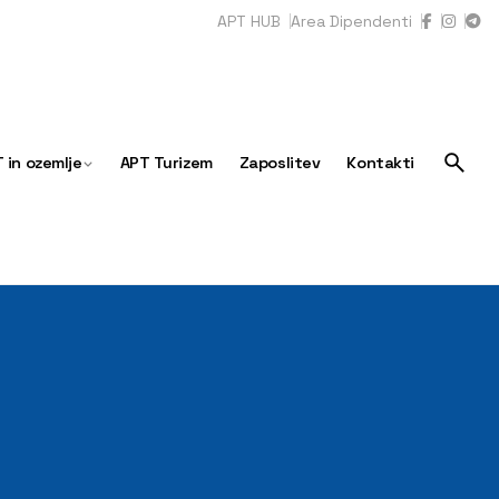
APT HUB
Area Dipendenti
 in ozemlje
APT Turizem
Zaposlitev
Kontakti