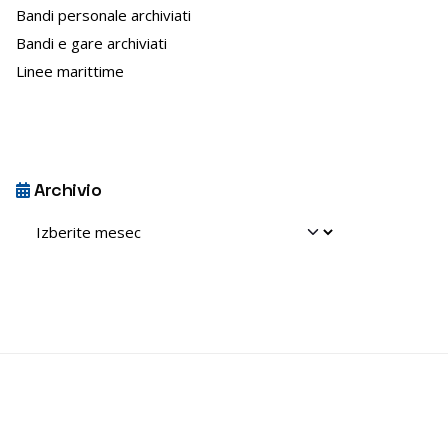
Bandi personale archiviati
e
Bandi e gare archiviati
n
s
Linee marittime
o
Archivio
Archivio