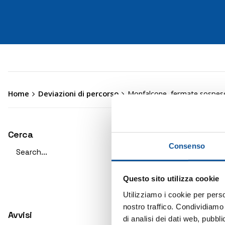
Home
Deviazioni di percorso
Monfalcone, fermate sospese 
Mon
Cerca
Search
Consenso
cor
for
Questo sito utilizza cookie
Causa il
urbane
Utilizziamo i cookie per perso
deviazio
nostro traffico. Condividiamo 
Avvisi
di analisi dei dati web, pubbl