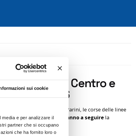
per Circolare Centro e
Informazioni sui cookie
3 giugno 2026
ompreso tra via Mazzini e via Parini, le corse delle linee
gno a fine lavori
,
continueranno a seguire
la
l media e per analizzare il
seguito.
nostri partner che si occupano
azioni che ha fornito loro o