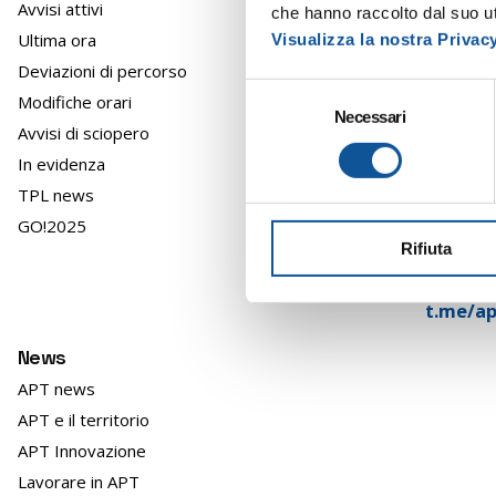
Avvisi attivi
FERMAT
che hanno raccolto dal suo uti
Ultima ora
Visualizza la nostra Privac
Francesc
FERMAT
Deviazioni di percorso
S
Modifiche orari
Necessari
e
FERMAT
Avvisi di sciopero
l
FERMAT
In evidenza
e
TPL news
z
i
GO!2025
Unisciti
Rifiuta
o
servizio,
n
e
t.me/ap
d
News
e
l
APT news
c
APT e il territorio
o
APT Innovazione
n
Lavorare in APT
s